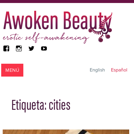
facebook
instagram
twitter
youtube
Awoken Beauty
MENÚ
English
Español
Etiqueta:
cities