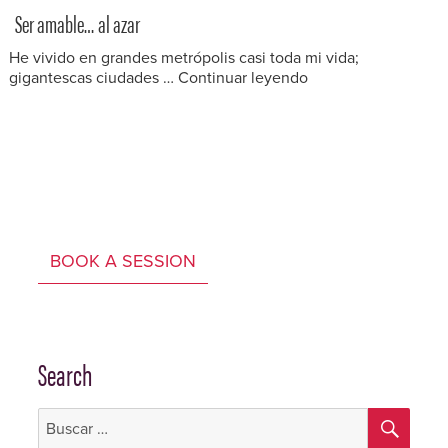
el
Ser amable… al azar
He vivido en grandes metrópolis casi toda mi vida;
“Ser amable… al aza
gigantescas ciudades …
Continuar leyendo
Categorías:
Divagaciones
.
Etiquetas:
bondad
,
cities
,
ciudades
,
kindness
,
BOOK A SESSION
people
,
personas
.
Publicado
junio
el
7,
2017
Search
BUS
Buscar