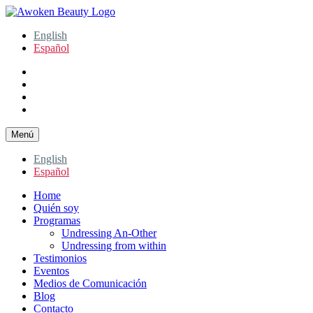
Ir
al
Awoken Beauty
Holistic Health Coach
English
contenido
Español
facebook
instagram
twitter
youtube
Menú
English
Español
Home
Quién soy
Programas
Undressing An-Other
Undressing from within
Testimonios
Eventos
Medios de Comunicación
Blog
Contacto